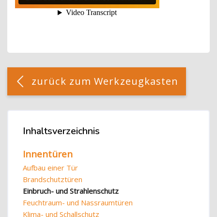
Blöcke
[Cocoon] Custom HTML überspringen
zurück zum Werkzeugkasten
Blöcke
Inhaltsverzeichnis
Inhaltsverzeichnis überspringen
Innentüren
Aufbau einer Tür
Brandschutztüren
Einbruch- und Strahlenschutz
Feuchtraum- und Nassraumtüren
Klima- und Schallschutz