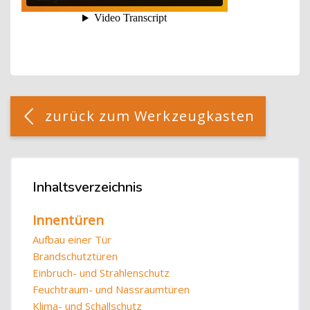
Blöcke
[Cocoon] Custom HTML überspringen
zurück zum Werkzeugkasten
Blöcke
Inhaltsverzeichnis
Inhaltsverzeichnis überspringen
Innentüren
Aufbau einer Tür
Brandschutztüren
Einbruch- und Strahlenschutz
Feuchtraum- und Nassraumtüren
Klima- und Schallschutz