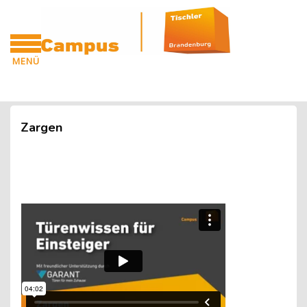
Blöcke
Zum Hauptinhalt
MENÜ
CAMPUS
Blöcke
Zargen