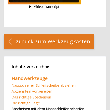
Blöcke
[Cocoon] Custom HTML überspringen
zurück zum Werkzeugkasten
Blöcke
Inhaltsverzeichnis
Inhaltsverzeichnis überspringen
Handwerkzeuge
Nassschleifer-Schleifscheibe abziehen
Abziehstein vorbereiten
Das richtige Stecheisen
Die richtige Säge
Stecheisen mit dem Nassschleifer schärfen