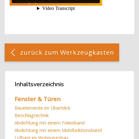
Blöcke
[Cocoon] Custom HTML überspringen
zurück zum Werkzeugkasten
Blöcke
Inhaltsverzeichnis
Inhaltsverzeichnis überspringen
Fenster & Türen
Bauelemente im Überblick
Beschlagtechnik
Abdichtung mit einem Folienband
Abdichtung mit einem Multifunktionsband
Lüftung im Wohnungsbau