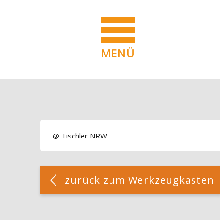
MENÜ
Blöcke
Zum Hauptinhalt
Blöcke
@ Tischler NRW
Blöcke
[Cocoon] Custom HTML überspringen
zurück zum Werkzeugkasten