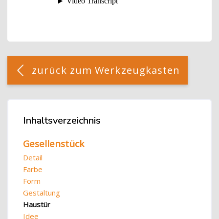
Blöcke
[Cocoon] Custom HTML überspringen
zurück zum Werkzeugkasten
Blöcke
Inhaltsverzeichnis
Inhaltsverzeichnis überspringen
Gesellenstück
Detail
Farbe
Form
Gestaltung
Haustür
Idee