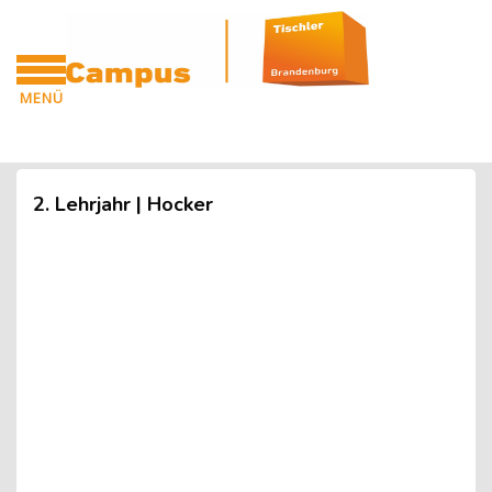
Blöcke
Zum Hauptinhalt
MENÜ
CAMPUS
Blöcke
2. Lehrjahr | Hocker