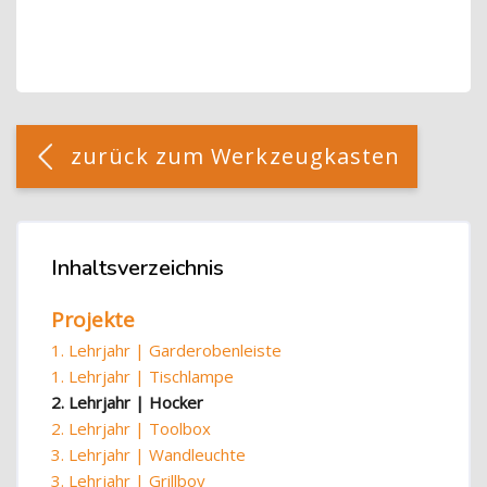
Blöcke
[Cocoon] Custom HTML überspringen
zurück zum Werkzeugkasten
Blöcke
Inhaltsverzeichnis
Inhaltsverzeichnis überspringen
Projekte
1. Lehrjahr | Garderobenleiste
1. Lehrjahr | Tischlampe
2. Lehrjahr | Hocker
2. Lehrjahr | Toolbox
3. Lehrjahr | Wandleuchte
3. Lehrjahr | Grillboy