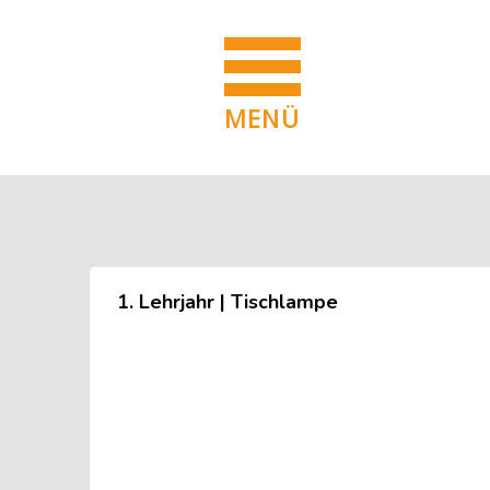
MENÜ
Blöcke
Zum Hauptinhalt
Blöcke
1. Lehrjahr | Tischlampe