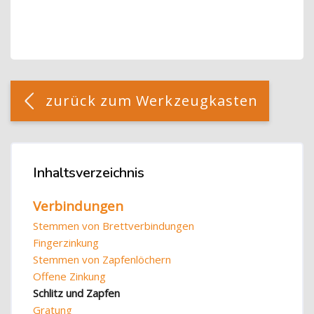
Blöcke
[Cocoon] Custom HTML überspringen
zurück zum Werkzeugkasten
Blöcke
Inhaltsverzeichnis
Inhaltsverzeichnis überspringen
Verbindungen
Stemmen von Brettverbindungen
Fingerzinkung
Stemmen von Zapfenlöchern
Offene Zinkung
Schlitz und Zapfen
Gratung