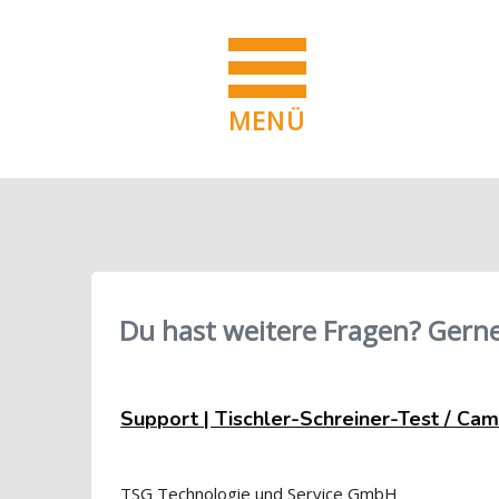
MENÜ
Blöcke
Zum Hauptinhalt
Blöcke
Du hast weitere Fragen? Gerne
Support | Tischler-Schreiner-Test / Ca
TSG Technologie und Service GmbH