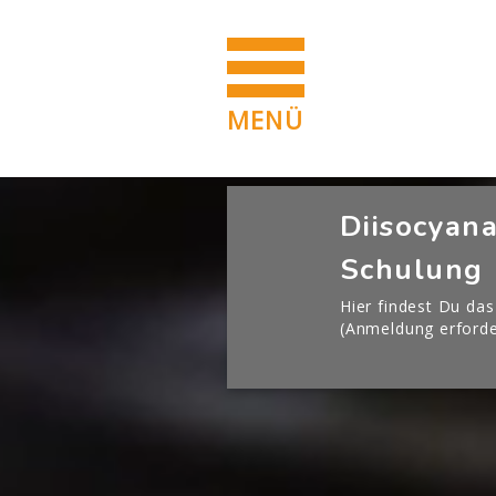
MENÜ
Blöcke
Zum Hauptinhalt
[Cocoon] Boxes überspringen
Diisocyana
Schulung
Hier findest Du das
(Anmeldung erforde
Blöcke
Blöcke