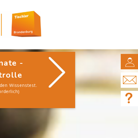
CAMPUS
nate -
rolle
 den Wissenstest.
rderlich)