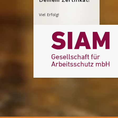
Deinem Zertifikat!
Viel Erfolg!
[Cocoon] Custom HTML überspringen