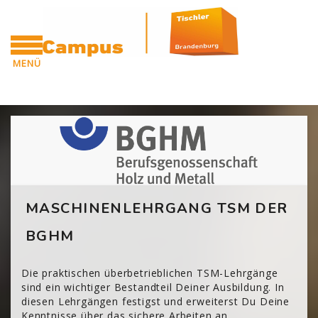
Zum Hauptinhalt
MENÜ
CAMPUS
Blöcke
[Cocoon] Custom HTML überspringen
MASCHINENLEHRGANG TSM DER
BGHM
Die praktischen überbetrieblichen TSM-Lehrgänge
sind ein wichtiger Bestandteil Deiner Ausbildung. In
diesen Lehrgängen festigst und erweiterst Du Deine
Kenntnisse über das sichere Arbeiten an