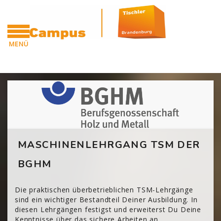
Zum Hauptinhalt
MENÜ
CAMPUS
Blöcke
[Cocoon] Custom HTML überspringen
MASCHINENLEHRGANG TSM DER
BGHM
Die praktischen überbetrieblichen TSM-Lehrgänge
sind ein wichtiger Bestandteil Deiner Ausbildung. In
diesen Lehrgängen festigst und erweiterst Du Deine
Kenntnisse über das sichere Arbeiten an