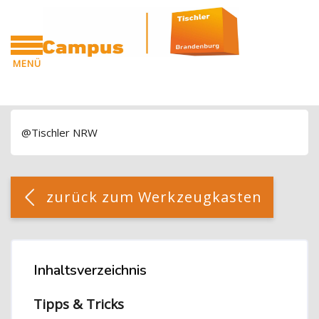
Blöcke
Zum Hauptinhalt
MENÜ
CAMPUS
Blöcke
@Tischler NRW
Blöcke
[Cocoon] Custom HTML überspringen
zurück zum Werkzeugkasten
Blöcke
Inhaltsverzeichnis
Inhaltsverzeichnis überspringen
Tipps & Tricks