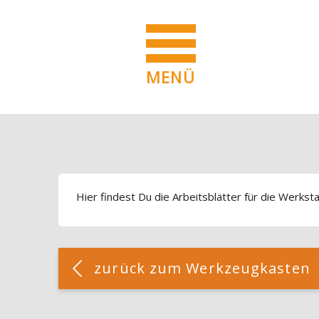
MENÜ
Blöcke
Zum Hauptinhalt
Blöcke
Hier findest Du die Arbeitsblätter für die Werksta
Blöcke
[Cocoon] Custom HTML überspringen
zurück zum Werkzeugkasten