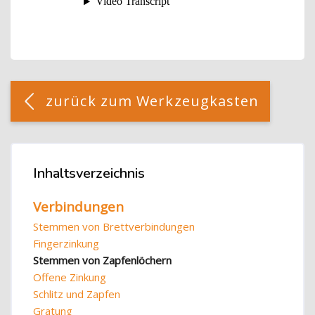
Blöcke
[Cocoon] Custom HTML überspringen
zurück zum Werkzeugkasten
Blöcke
Inhaltsverzeichnis
Inhaltsverzeichnis überspringen
Verbindungen
Stemmen von Brettverbindungen
Fingerzinkung
Stemmen von Zapfenlöchern
Offene Zinkung
Schlitz und Zapfen
Gratung