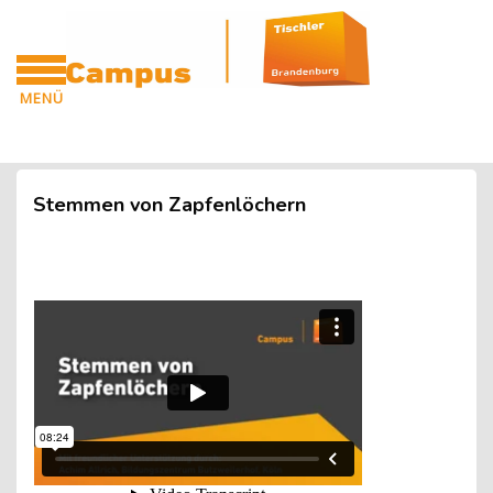
Blöcke
Zum Hauptinhalt
MENÜ
CAMPUS
Blöcke
Stemmen von Zapfenlöchern