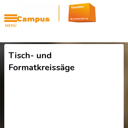
Blöcke
Zum Hauptinhalt
MENÜ
CAMPUS
Blöcke
Tisch- und
Formatkreissäge